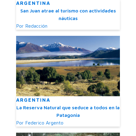
ARGENTINA
San Juan atrae al turismo con actividades
náuticas
Por
Redacción
ARGENTINA
La Reserva Natural que seduce a todos en la
Patagonia
Por
Federico Argento