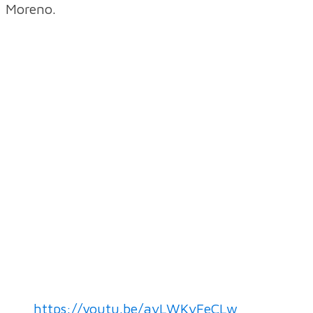
Moreno.
https://youtu.be/avLWKvFeCLw