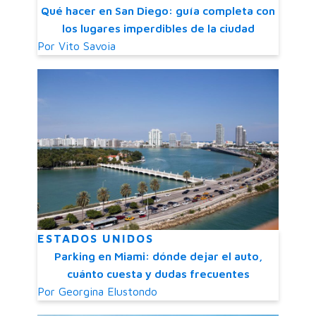
Qué hacer en San Diego: guía completa con
los lugares imperdibles de la ciudad
Por
Vito Savoia
ESTADOS UNIDOS
Parking en Miami: dónde dejar el auto,
cuánto cuesta y dudas frecuentes
Por
Georgina Elustondo