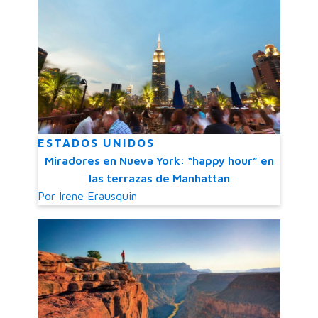
ESTADOS UNIDOS
Miradores en Nueva York: “happy hour” en
las terrazas de Manhattan
Por
Irene Erausquin