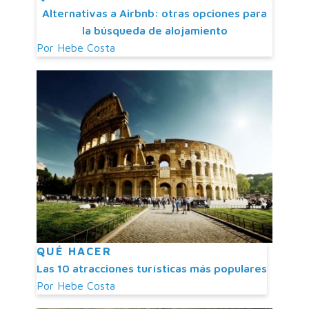
Alternativas a Airbnb: otras opciones para
la búsqueda de alojamiento
Por
Hebe Costa
QUÉ HACER
Las 10 atracciones turísticas más populares
Por
Hebe Costa