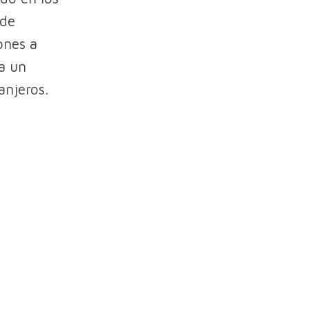
 de
ones a
a un
anjeros.