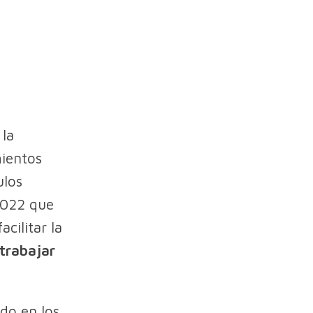
 la
mientos
ulos
/2022 que
cilitar la
trabajar
ido en los