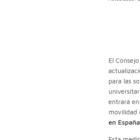
El Consejo
actualizac
para las s
universita
entrará en
movilidad 
en España
Esta medid