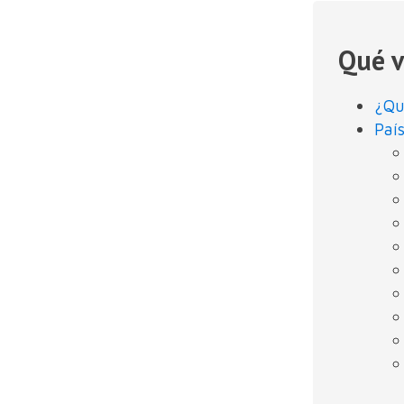
Qué v
¿Qu
Paí