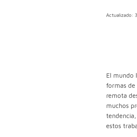
Actualizado: 
El mundo l
formas de 
remota des
muchos pro
tendencia,
estos trab