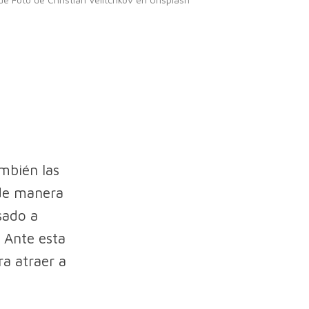
mbién las
 de manera
sado a
 Ante esta
ra atraer a