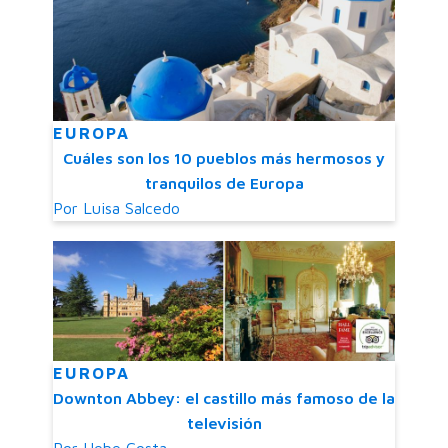
EUROPA
Cuáles son los 10 pueblos más hermosos y
tranquilos de Europa
Por
Luisa Salcedo
EUROPA
Downton Abbey: el castillo más famoso de la
televisión