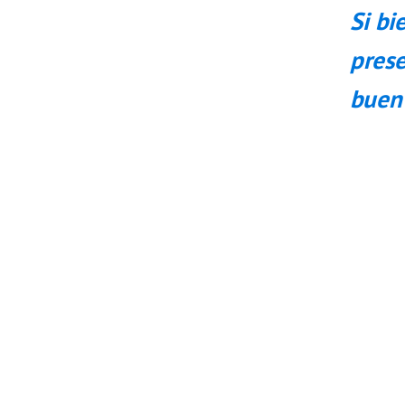
Si bi
prese
buen