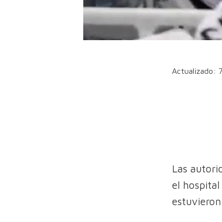
Actualizado: 
Las autori
el hospita
estuviero