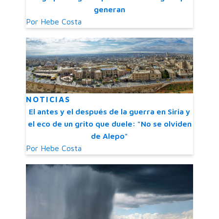
generan
Por
Hebe Costa
NOTICIAS
El antes y el después de la guerra en Siria y
el eco de un grito que duele: "No se olviden
de Alepo"
Por
Hebe Costa