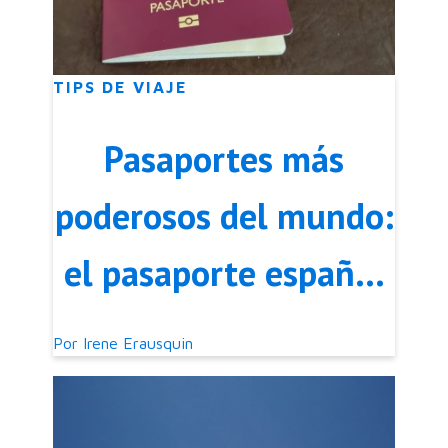
TIPS DE VIAJE
Pasaportes más
poderosos del mundo:
el pasaporte español
quedó primero
Por
Irene Erausquin