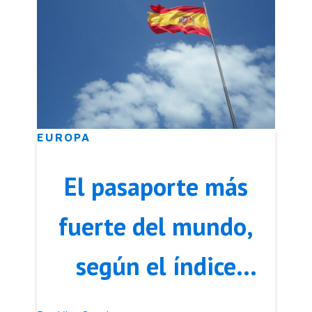
EUROPA
El pasaporte más
fuerte del mundo,
según el índice
VisaGuide World