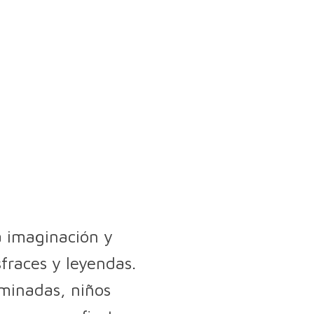
a imaginación y
sfraces y leyendas.
uminadas, niños