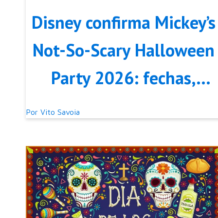
Disney confirma Mickey’s
Not-So-Scary Halloween
Party 2026: fechas,
precios y qué cambia est
Por
Vito Savoia
año