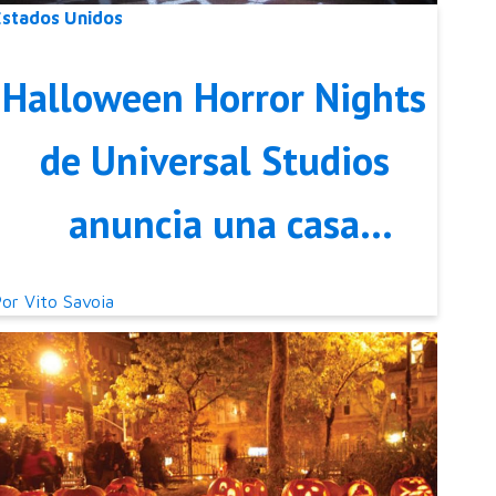
Estados Unidos
Halloween Horror Nights
de Universal Studios
anuncia una casa
embrujada inspirada en
Por
Vito Savoia
“Ghostbusters: Frozen
Empire”