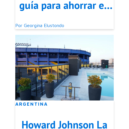
guía para ahorrar en
tu próximo viaje
Por
Georgina Elustondo
ARGENTINA
Howard Johnson La