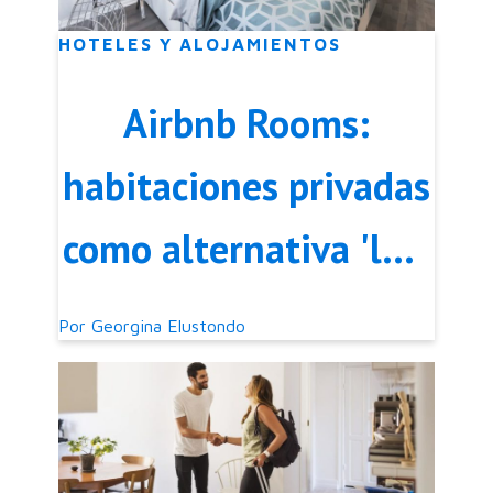
HOTELES Y ALOJAMIENTOS
Airbnb Rooms:
habitaciones privadas
como alternativa 'low
cost' al alquiler de
Por
Georgina Elustondo
casas