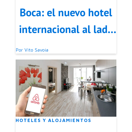
Boca: el nuevo hotel
internacional al lado
de La Bombonera
Por
Vito Savoia
HOTELES Y ALOJAMIENTOS