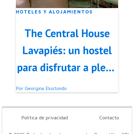
HOTELES Y ALOJAMIENTOS
The Central House
Lavapiés: un hostel
para disfrutar a pleno
lo mejor de Madrid
Por
Georgina Elustondo
Política de privacidad
Contacto