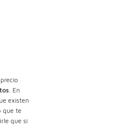
 precio
tos
. En
ue existen
o que te
rle que sí