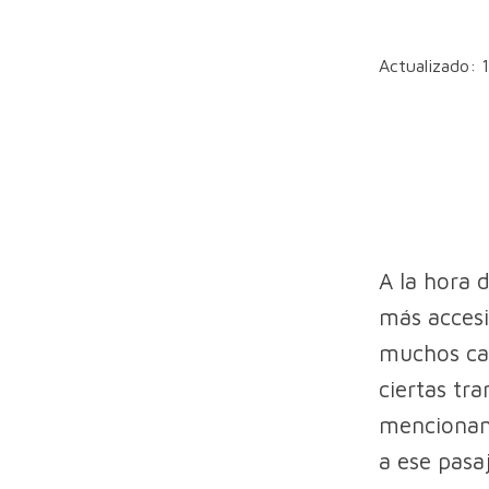
Actualizado: 
A la hora 
más accesi
muchos cas
ciertas tr
mencionamo
a ese pasa