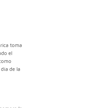
tórica toma
odo el
 como
 día de la