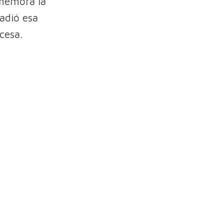
nmemora la
vadió esa
cesa.