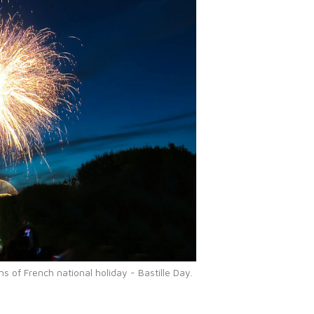
 of French national holiday - Bastille Day.