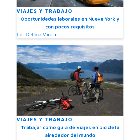
VIAJES Y TRABAJO
Oportunidades laborales en Nueva York y
con pocos requisitos
Por
Delfina Varela
VIAJES Y TRABAJO
Trabajar como guía de viajes en bicicleta
alrededor del mundo