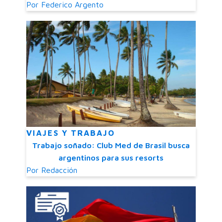
Por
Federico Argento
VIAJES Y TRABAJO
Trabajo soñado: Club Med de Brasil busca
argentinos para sus resorts
Por
Redacción