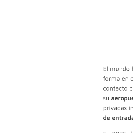
El mundo h
forma en q
contacto c
su
aeropu
privadas i
de entrad