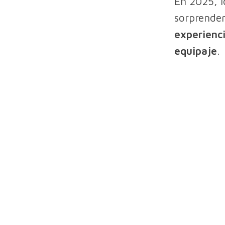
En 2025, l
sorprenden
experienci
equipaje
.