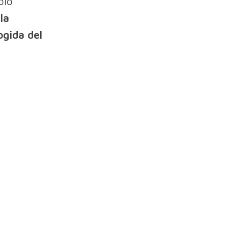
olo
la
ogida del