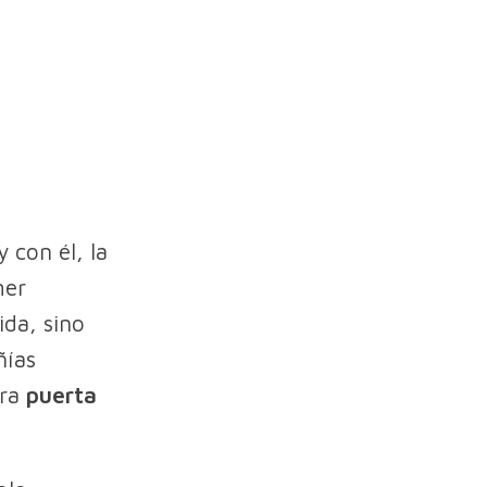
 con él, la
mer
ida, sino
ñías
era
puerta