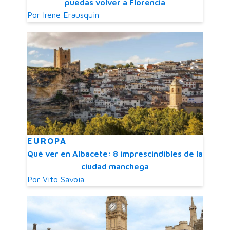
puedas volver a Florencia
Por
Irene Erausquin
EUROPA
Qué ver en Albacete: 8 imprescindibles de la
ciudad manchega
Por
Vito Savoia