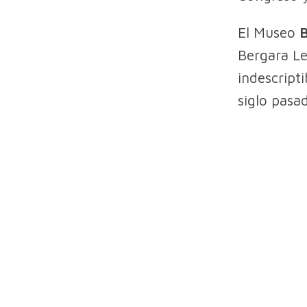
El Museo
B
Bergara Le
indescript
siglo pasa