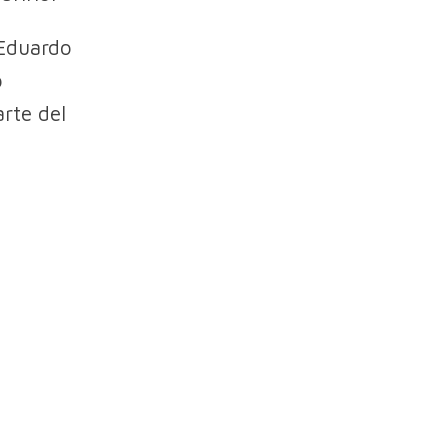
 Eduardo
o
rte del