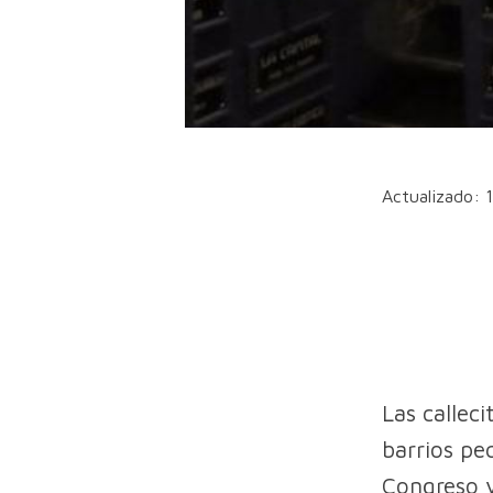
Actualizado: 
Las callec
barrios pe
Congreso y