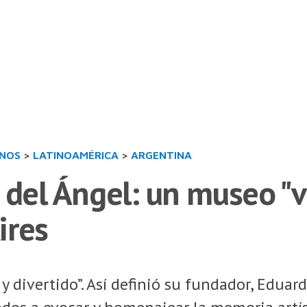
INOS
>
LATINOAMÉRICA
>
ARGENTINA
 del Ángel: un museo "vi
ires
y divertido”. Así definió su fundador, Edua