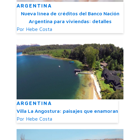
ARGENTINA
Nueva línea de créditos del Banco Nación
Argentina para viviendas: detalles
Por
Hebe Costa
ARGENTINA
Villa La Angostura: paisajes que enamoran
Por
Hebe Costa