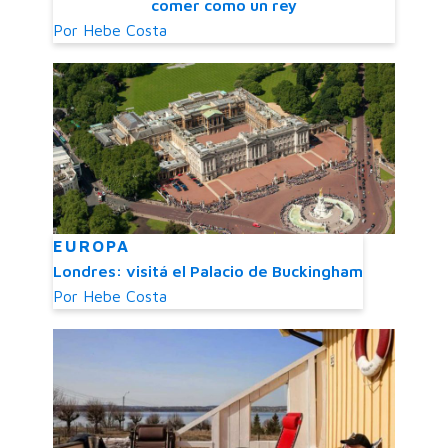
comer como un rey
Por
Hebe Costa
EUROPA
Londres: visitá el Palacio de Buckingham
Por
Hebe Costa