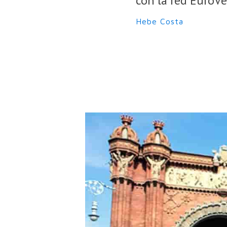
con la red EuroVe
Hebe Costa