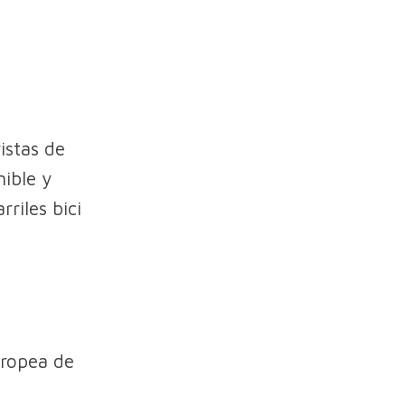
istas de
nible y
riles bici
uropea de