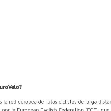
uroVelo?
 la red europea de rutas ciclistas de larga dista
 por la European Cyclists Federation (ECF), que