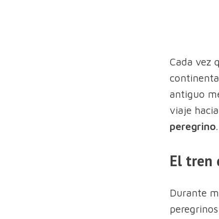
Cada vez q
continenta
antiguo me
viaje haci
peregrino
.
El tren
Durante má
peregrinos