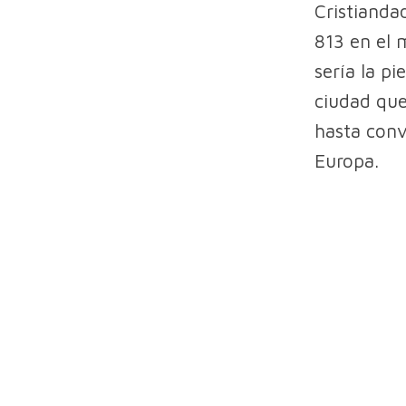
Cristianda
813 en el 
sería la p
ciudad que
hasta conv
Europa.