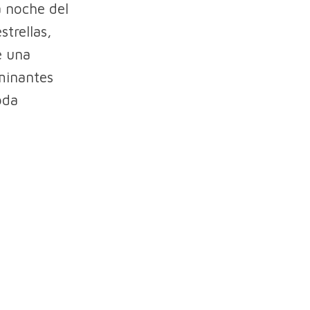
a noche del
strellas,
e una
aminantes
oda