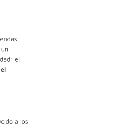
sendas
 un
dad: el
del
cido a los