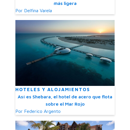
más ligera
Por
Delfina Varela
HOTELES Y ALOJAMIENTOS
Así es Shebara, el hotel de acero que flota
sobre el Mar Rojo
Por
Federico Argento