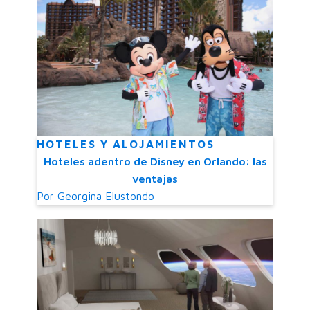
HOTELES Y ALOJAMIENTOS
Hoteles adentro de Disney en Orlando: las
ventajas
Por
Georgina Elustondo