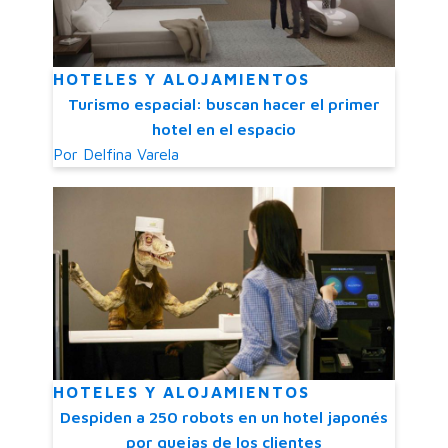
HOTELES Y ALOJAMIENTOS
Turismo espacial: buscan hacer el primer
hotel en el espacio
Por
Delfina Varela
HOTELES Y ALOJAMIENTOS
Despiden a 250 robots en un hotel japonés
por quejas de los clientes