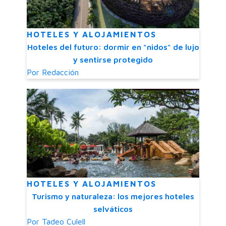
HOTELES Y ALOJAMIENTOS
Hoteles del futuro: dormir en "nidos" de lujo
y sentirse protegido
Por
Redacción
HOTELES Y ALOJAMIENTOS
Turismo y naturaleza: los mejores hoteles
selváticos
Por
Tadeo Culell