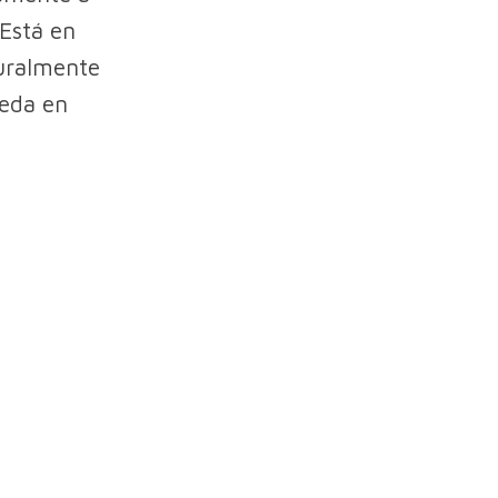
 Está en
turalmente
ueda en