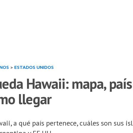
INOS
>
ESTADOS UNIDOS
eda Hawaii: mapa, país 
ómo llegar
i, a qué país pertenece, cuáles son sus isl