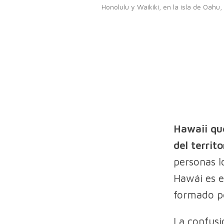
Honolulu y Waikiki, en la isla de Oahu
Hawaii que
del territ
personas l
Hawái es e
formado po
La confus