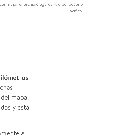
icar mejor el archipiélago dentro del océano
Pacífico.
kilómetros
chas
o del mapa,
idos y está
camente a