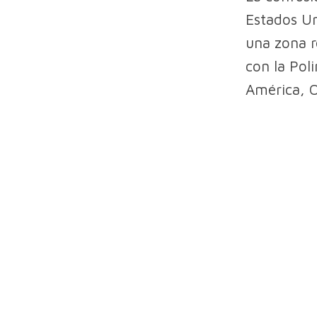
Estados Un
una zona r
con la Pol
América, O