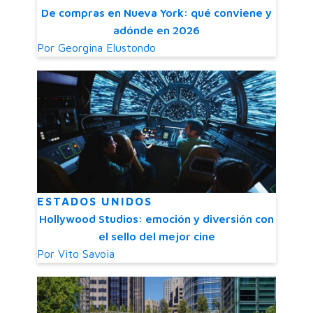
De compras en Nueva York: qué conviene y
adónde en 2026
Por
Georgina Elustondo
ESTADOS UNIDOS
Hollywood Studios: emoción y diversión con
el sello del mejor cine
Por
Vito Savoia