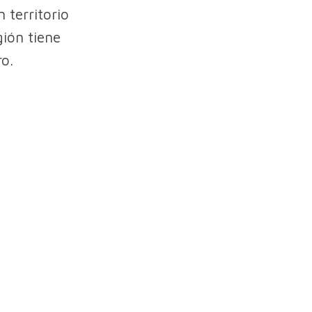
 territorio
gión tiene
ro.