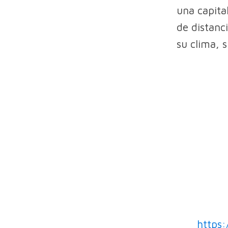
una capital
de distanc
su clima, s
https