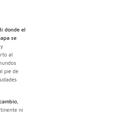
lí donde el
mapa se
 y
rto al
 mundos
l pie de
ciudades
 cambio,
tinente ni