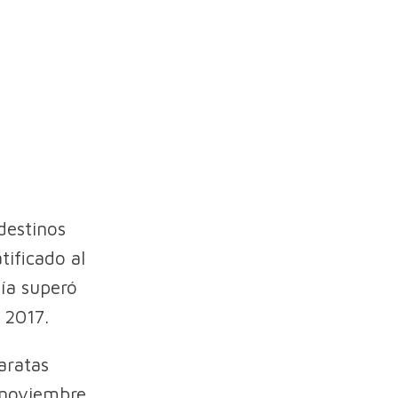
destinos
tificado al
día superó
n 2017.
aratas
e noviembre