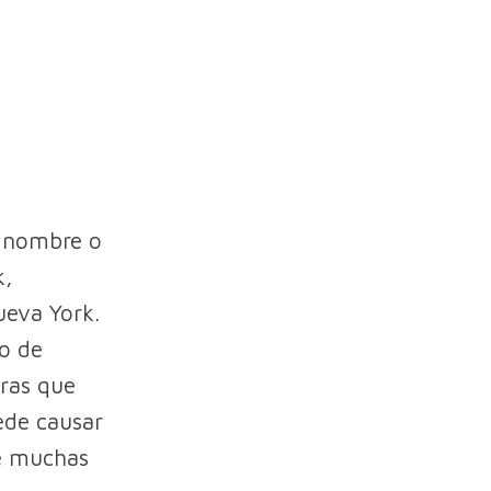
 nombre o
k,
ueva York.
o de
tras que
ede causar
e muchas