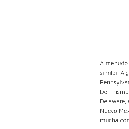
A menudo 
similar. A
Pennsylvan
Del mismo 
Delaware; 
Nuevo Méxi
mucha con