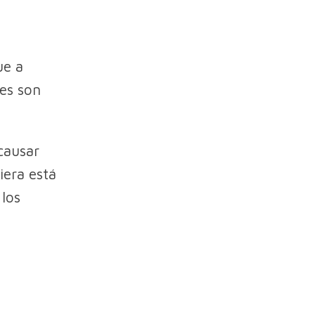
ue a
es son
causar
iera está
los