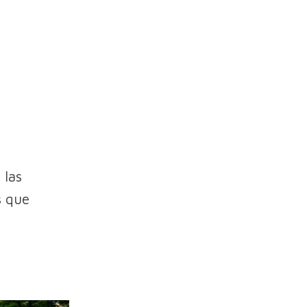
 las
s que