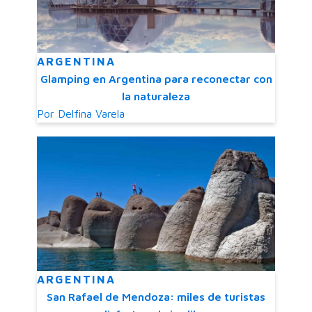
ARGENTINA
Glamping en Argentina para reconectar con
la naturaleza
Por
Delfina Varela
ARGENTINA
San Rafael de Mendoza: miles de turistas