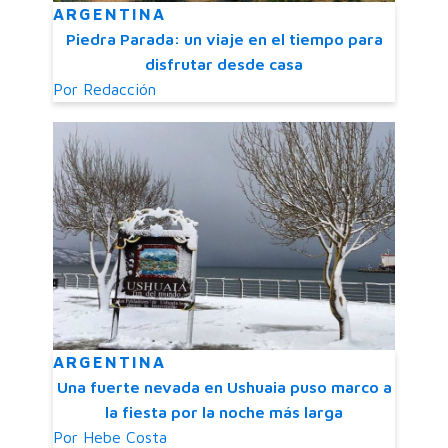
ARGENTINA
Piedra Parada: un viaje en el tiempo para
disfrutar desde casa
Por
Redacción
ARGENTINA
Una fuerte nevada en Ushuaia puso marco a
la fiesta por la noche más larga
Por
Hebe Costa