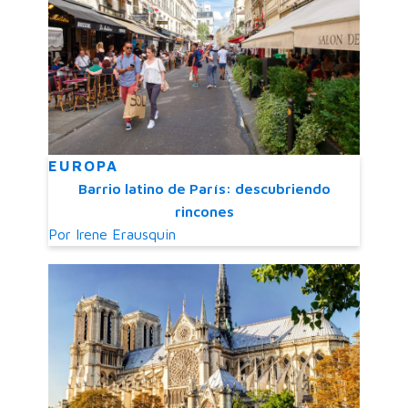
EUROPA
Barrio latino de París: descubriendo
rincones
Por
Irene Erausquin