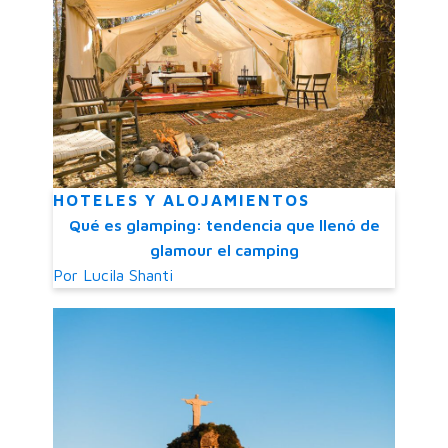
HOTELES Y ALOJAMIENTOS
Qué es glamping: tendencia que llenó de
glamour el camping
Por
Lucila Shanti