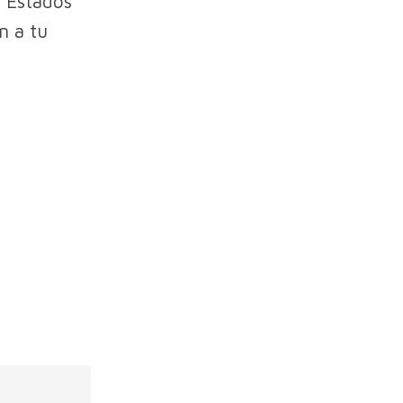
 Estados
n a tu