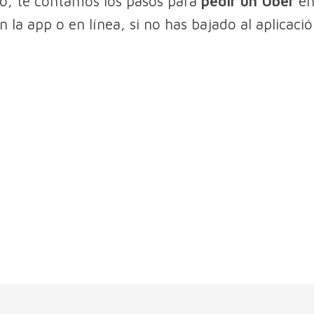
o, te contamos los pasos para
pedir un Uber
en
 la app o en línea, si no has bajado al aplicació