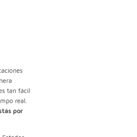
caciones
nera
s tan fácil
mpo real.
stás por