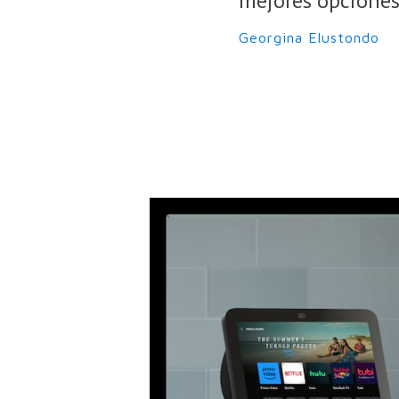
mejores opciones
Georgina Elustondo