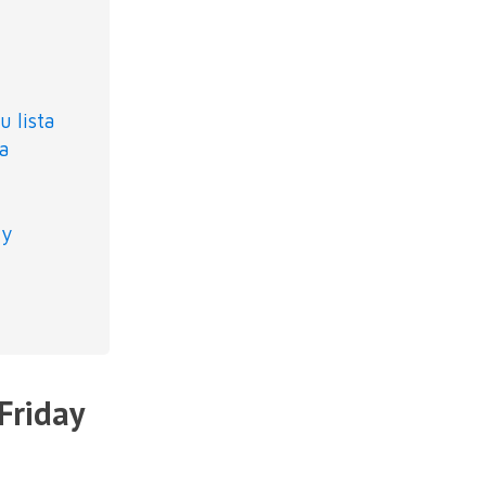
 lista
ía
 y
Friday