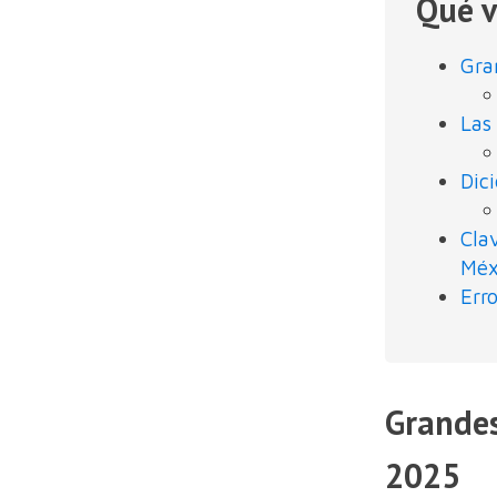
Qué v
Gra
Las
Dic
Cla
Méx
Err
Grandes
2025