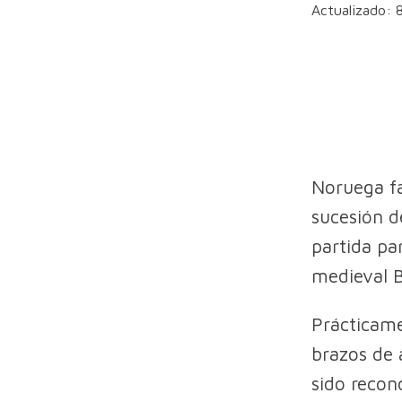
Actualizado: 
Noruega fa
sucesión d
partida pa
medieval B
Prácticame
brazos de 
sido recon