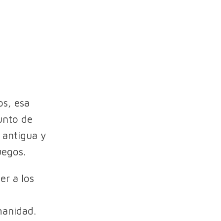
os, esa
unto de
 antigua y
uegos.
er a los
manidad.