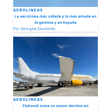
AEROLÍNEAS
La aerolínea más odiada y la más amada en
Argentina y en España
Por
Georgina Elustondo
AEROLÍNEAS
Flybondi suma un nuevo destino en