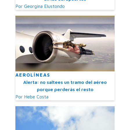
Por
Georgina Elustondo
AEROLÍNEAS
Alerta: no saltees un tramo del aéreo
porque perderás el resto
Por
Hebe Costa