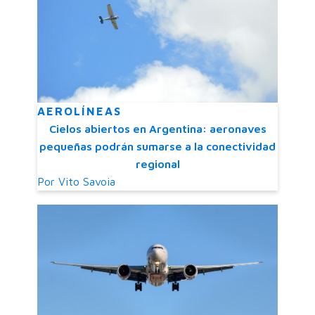
AEROLÍNEAS
Cielos abiertos en Argentina: aeronaves
pequeñas podrán sumarse a la conectividad
regional
Por
Vito Savoia