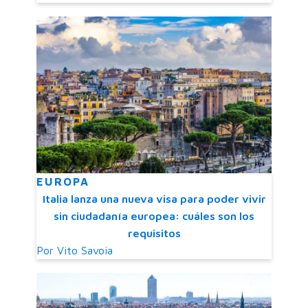
EUROPA
Italia lanza una nueva visa para poder vivir
sin ciudadanía europea: cuáles son los
requisitos
Por
Vito Savoia