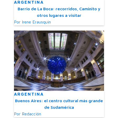
ARGENTINA
Barrio de La Boca: recorridos, Caminito y
otros lugares a visitar
Por
Irene Erausquin
ARGENTINA
Buenos Aires: el centro cultural más grande
de Sudamérica
Por
Redacción