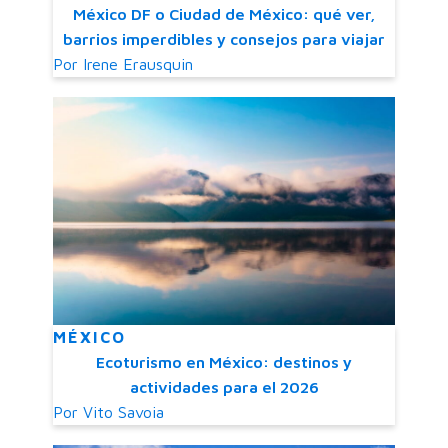
México DF o Ciudad de México: qué ver,
barrios imperdibles y consejos para viajar
Por
Irene Erausquin
MÉXICO
Ecoturismo en México: destinos y
actividades para el 2026
Por
Vito Savoia