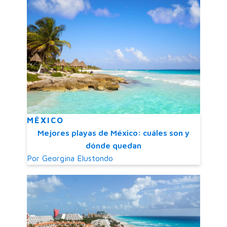
MÉXICO
Mejores playas de México: cuáles son y
dónde quedan
Por
Georgina Elustondo