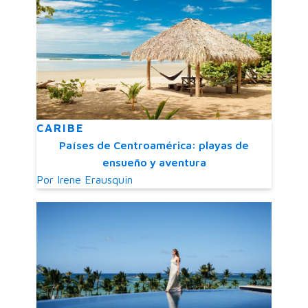
CARIBE
Países de Centroamérica: playas de
ensueño y aventura
Por
Irene Erausquin