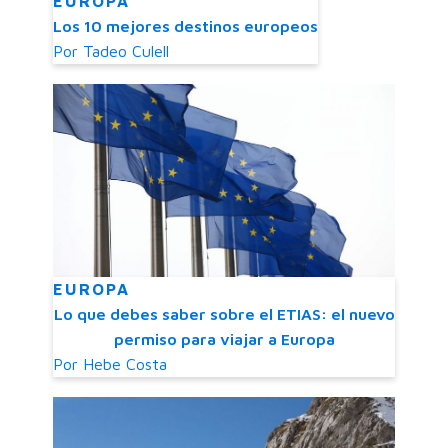
EUROPA
Los 10 mejores destinos europeos
Por
Tadeo Culell
EUROPA
Lo que debes saber sobre el ETIAS: el nuevo
permiso para viajar a Europa
Por
Hebe Costa