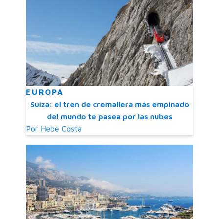
EUROPA
Suiza: el tren de cremallera más empinado
del mundo te pasea por las nubes
Por
Hebe Costa