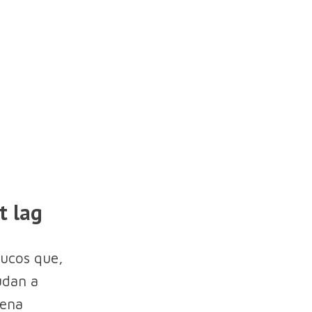
t lag
rucos que,
udan a
pena