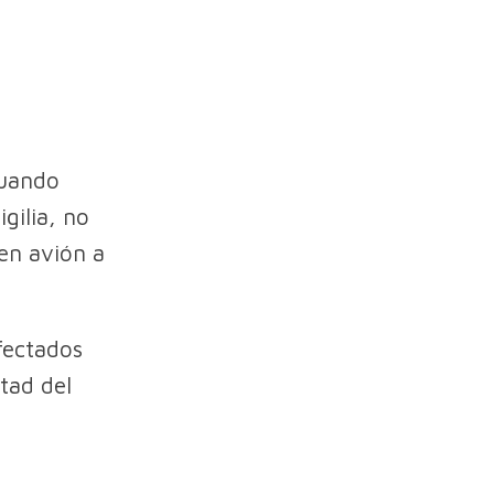
cuando
gilia, no
 en avión a
fectados
tad del