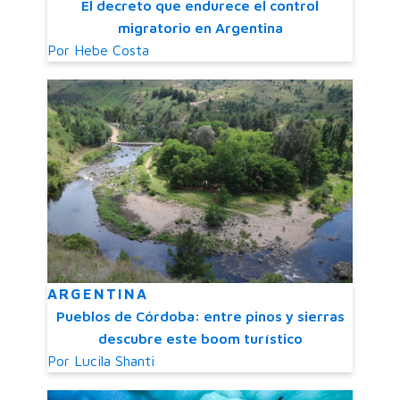
El decreto que endurece el control
migratorio en Argentina
Por
Hebe Costa
ARGENTINA
Pueblos de Córdoba: entre pinos y sierras
descubre este boom turístico
Por
Lucila Shanti