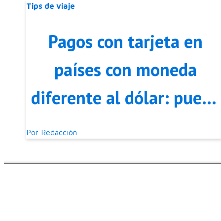
Tips de viaje
Pagos con tarjeta en
países con moneda
diferente al dólar: puede
haber una doble comisió
Por
Redacción