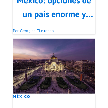
México: opciones de
un país enorme y
diverso
Por
Georgina Elustondo
MÉXICO