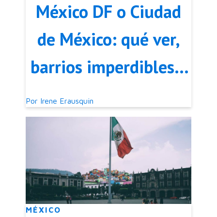
México DF o Ciudad
de México: qué ver,
barrios imperdibles y
consejos para viajar
Por
Irene Erausquin
MÉXICO