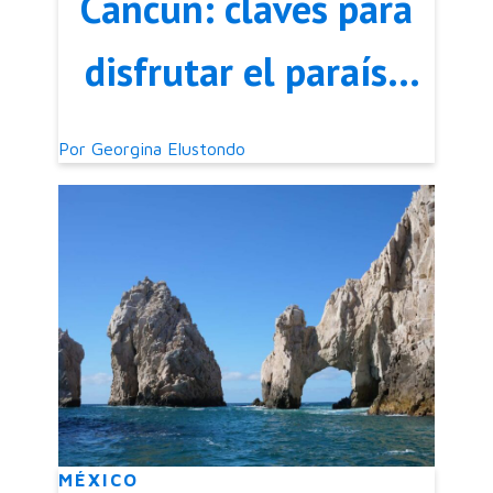
Cancún: claves para
disfrutar el paraíso
Maya
Por
Georgina Elustondo
MÉXICO