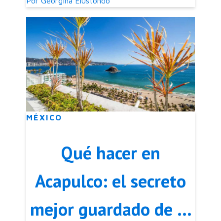
Por
Georgina Elustondo
MÉXICO
Qué hacer en
Acapulco: el secreto
mejor guardado de la