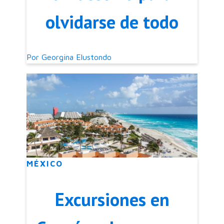
olvidarse de todo
Por
Georgina Elustondo
MÉXICO
Excursiones en