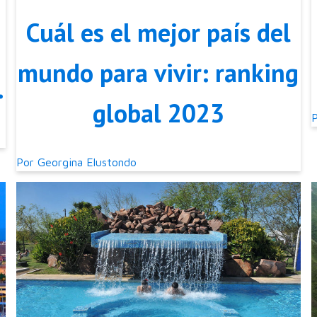
Cuál es el mejor país del
mundo para vivir: ranking
global 2023
Por
Georgina Elustondo