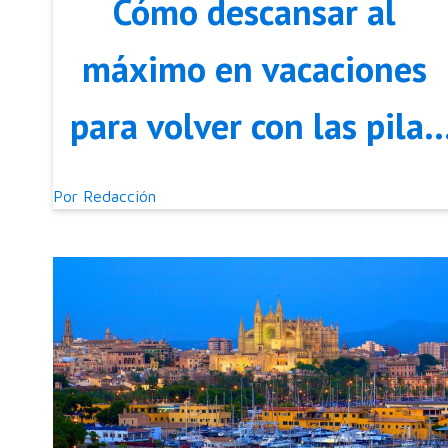
Cómo descansar al
máximo en vacaciones
para volver con las pilas
cargadas
Por
Redacción