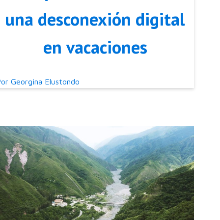
una desconexión digital
en vacaciones
Por
Georgina Elustondo