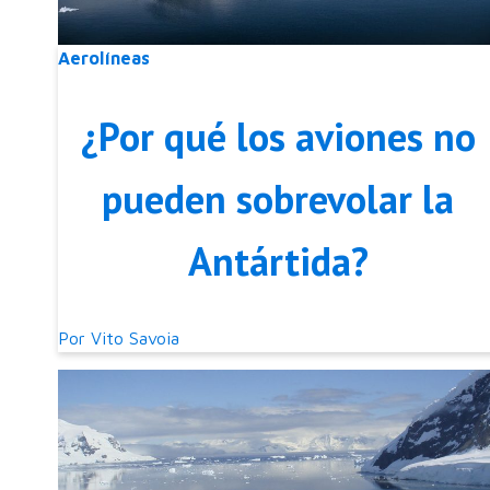
Aerolíneas
¿Por qué los aviones no
pueden sobrevolar la
Antártida?
Por
Vito Savoia