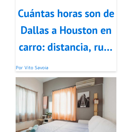
Cuántas horas son de
Dallas a Houston en
carro: distancia, ruta
y consejos para el
Por
Vito Savoia
viaje