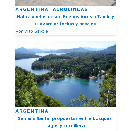
ARGENTINA
,
AEROLÍNEAS
Habrá vuelos desde Buenos Aires a Tandil y
Olavarría: fechas y precios
Por
Vito Savoia
ARGENTINA
Semana Santa: propuestas entre bosques,
lagos y cordillera