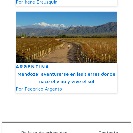
Por
Irene Erausquin
ARGENTINA
Mendoza: aventurarse en las tierras donde
nace el vino y vive el sol
Por
Federico Argento
Política de privacidad
Contacto