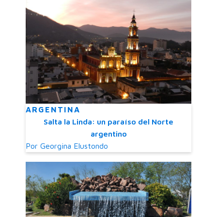
ARGENTINA
Salta la Linda: un paraíso del Norte
argentino
Por
Georgina Elustondo